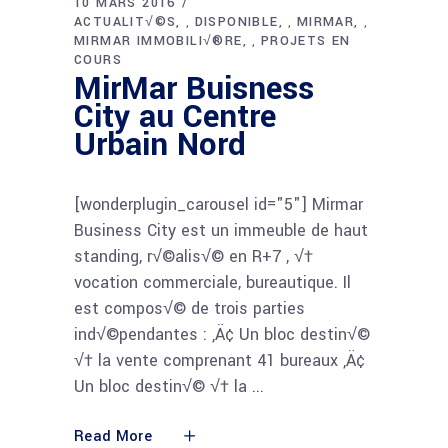
10 MARS 2016
ACTUALIT√©S
DISPONIBLE
MIRMAR
,
,
,
MIRMAR IMMOBILI√®RE
PROJETS EN
,
COURS
MirMar Buisness
City au Centre
Urbain Nord
[wonderplugin_carousel id="5"] Mirmar
Business City est un immeuble de haut
standing, r√©alis√© en R+7 , √†
vocation commerciale, bureautique. Il
est compos√© de trois parties
ind√©pendantes : ‚Ä¢ Un bloc destin√©
√† la vente comprenant 41 bureaux ‚Ä¢
Un bloc destin√© √† la
Read More