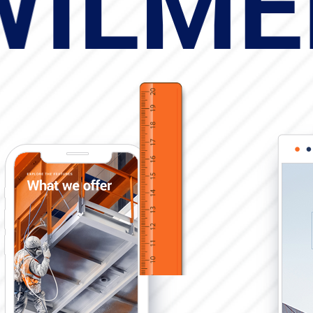
WILMË